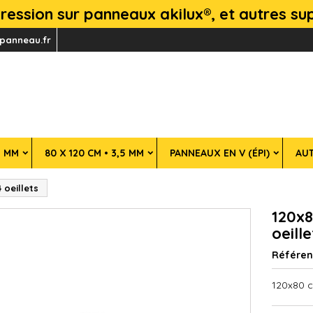
mpression sur panneaux akilux®, et autres s
panneau.fr
5 MM
80 X 120 CM • 3,5 MM
PANNEAUX EN V (ÉPI)
AU
 oeillets
120x8
oeille
Référe
120x80 c