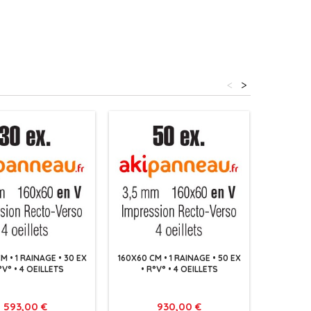
<
>
M • 1 RAINAGE • 30 EX
160X60 CM • 1 RAINAGE • 50 EX
160X60 C
°V° • 4 OEILLETS
• R°V° • 4 OEILLETS
EX • R
Prix
Prix
593,00 €
930,00 €