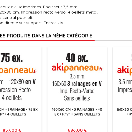
eaux akilux imprimés. Epaisseur 3,5 mm.
0x80 cm. Impression recto-verso, 4 oeillets métal.
 central pour pli.
n directe sur support. Encres UV.
RES PRODUITS DANS LA MÊME CATÉGORIE :
CM • 1 RAINAGE • 75 EX
160X60 CM • 3 RAINAGES • 40
160X60 C
 R° • 4 OEILLETS
EX • R°V° • SANS OEILLETS
• R
Prix
Prix
857,00 €
686,00 €