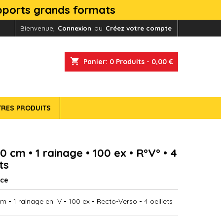
upports grands formats
Bienvenue,
Connexion
ou
Créez votre compte
shopping_cart
Panier:
0
Produits - 0,00 €
TRES PRODUITS
0 cm • 1 rainage • 100 ex • R°V° • 4
ts
nce
m • 1 rainage en V • 100 ex • Recto-Verso • 4 oeillets