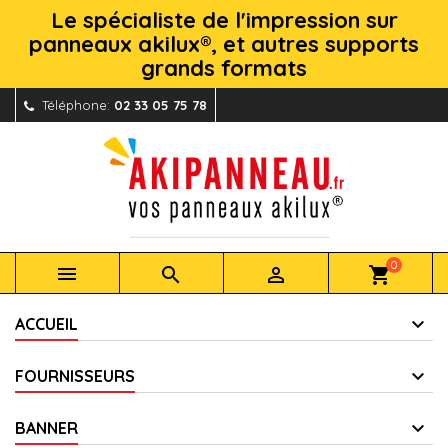
Le spécialiste de l'impression sur
panneaux akilux®, et autres supports
grands formats
Téléphone:
02 33 05 75 78
0



shopping_cart
ACCUEIL
FOURNISSEURS
BANNER