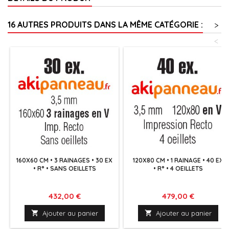
16 AUTRES PRODUITS DANS LA MÊME CATÉGORIE :
>
<
160X60 CM • 3 RAINAGES • 30 EX
120X80 CM • 1 RAINAGE • 40 EX
• R° • SANS OEILLETS
• R° • 4 OEILLETS
Prix
Prix
432,00 €
479,00 €

Ajouter au panier

Ajouter au panier