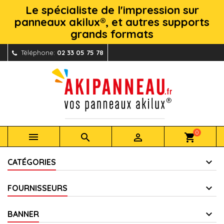
Le spécialiste de l'impression sur
panneaux akilux®, et autres supports
grands formats
Téléphone:
02 33 05 75 78
0



shopping_cart
CATÉGORIES
FOURNISSEURS
BANNER