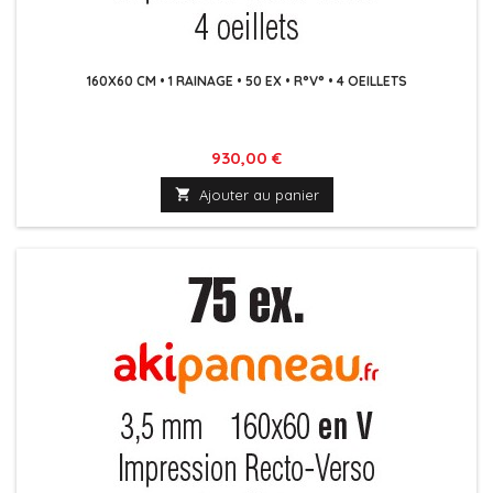
160X60 CM • 1 RAINAGE • 50 EX • R°V° • 4 OEILLETS
Prix
930,00 €

Ajouter au panier