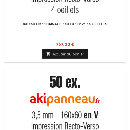
160X60 CM • 1 RAINAGE • 40 EX • R°V° • 4 OEILLETS
Prix
767,00 €

Ajouter au panier