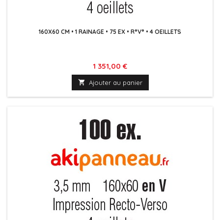
160X60 CM • 1 RAINAGE • 75 EX • R°V° • 4 OEILLETS
Prix
1 351,00 €

Ajouter au panier