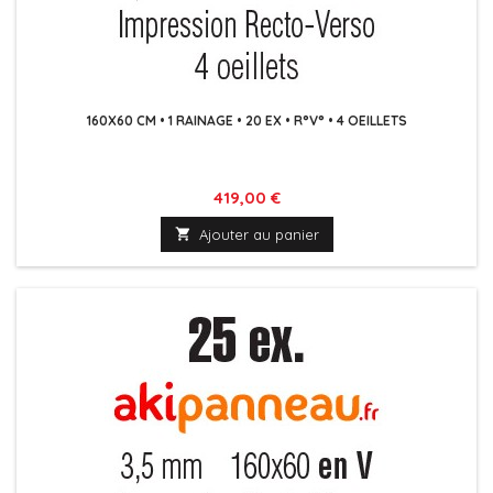
160X60 CM • 1 RAINAGE • 20 EX • R°V° • 4 OEILLETS
Prix
419,00 €

Ajouter au panier