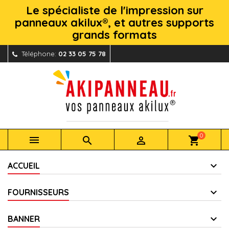
Le spécialiste de l'impression sur
panneaux akilux®, et autres supports
grands formats
Téléphone:
02 33 05 75 78
0



shopping_cart
ACCUEIL
FOURNISSEURS
BANNER