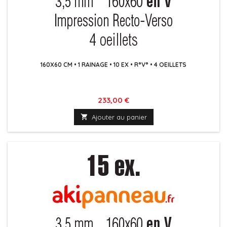
160X60 CM • 1 RAINAGE • 10 EX • R°V° • 4 OEILLETS
Prix
233,00 €

Ajouter au panier