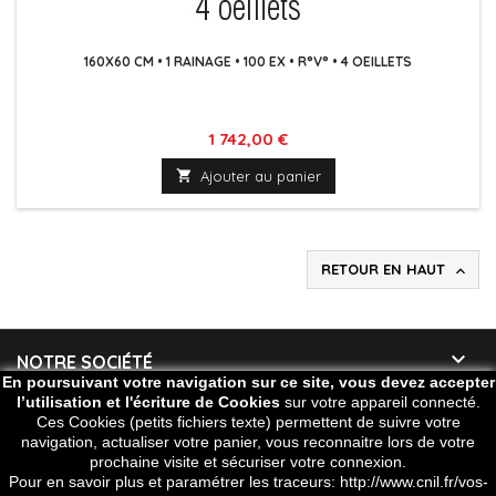
160X60 CM • 1 RAINAGE • 100 EX • R°V° • 4 OEILLETS
Prix
1 742,00 €

Ajouter au panier
RETOUR EN HAUT


NOTRE SOCIÉTÉ
En poursuivant votre navigation sur ce site, vous devez accepter
l’utilisation et l'écriture de Cookies
sur votre appareil connecté.

VOTRE COMPTE
Ces Cookies (petits fichiers texte) permettent de suivre votre
navigation, actualiser votre panier, vous reconnaitre lors de votre
prochaine visite et sécuriser votre connexion.

CONTACT
Pour en savoir plus et paramétrer les traceurs: http://www.cnil.fr/vos-