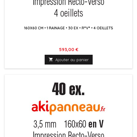
160X60 CM • 1 RAINAGE • 30 EX • R°V° • 4 OEILLETS
Prix
593,00 €

Ajouter au panier