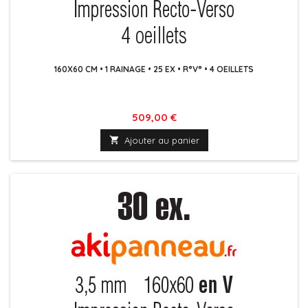
160X60 CM • 1 RAINAGE • 25 EX • R°V° • 4 OEILLETS
Prix
509,00 €

Ajouter au panier