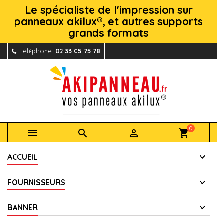
Le spécialiste de l'impression sur
panneaux akilux®, et autres supports
grands formats
Téléphone:
02 33 05 75 78
0



shopping_cart
ACCUEIL
FOURNISSEURS
BANNER