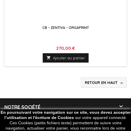
CB - ZENTIVA - ORGAPRINT
Prix
270,00 €

Ajouter au panier
RETOUR EN HAUT


NOTRE SOCIÉTÉ
En poursuivant votre navigation sur ce site, vous devez accepter
l’utilisation et l'écriture de Cookies
sur votre appareil connecté.

VOTRE COMPTE
Ces Cookies (petits fichiers texte) permettent de suivre votre
navigation, actualiser votre panier, vous reconnaitre lors de votre