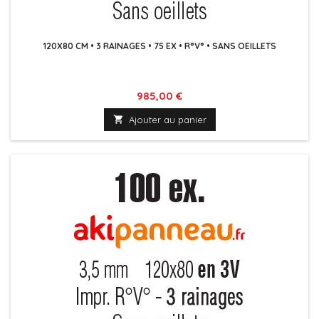
120X80 CM • 3 RAINAGES • 75 EX • R°V° • SANS OEILLETS
Prix
985,00 €

Ajouter au panier