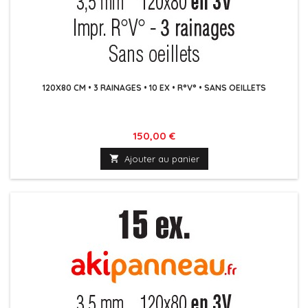
120X80 CM • 3 RAINAGES • 10 EX • R°V° • SANS OEILLETS
Prix
150,00 €

Ajouter au panier