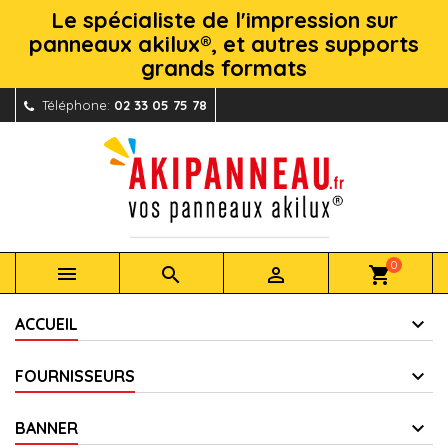
Le spécialiste de l'impression sur
panneaux akilux®, et autres supports
grands formats
Téléphone:
02 33 05 75 78
0



shopping_cart
ACCUEIL
FOURNISSEURS
BANNER