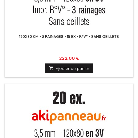
120X80 CM • 3 RAINAGES • 15 EX • R°V° • SANS OEILLETS
Prix
222,00 €

Ajouter au panier