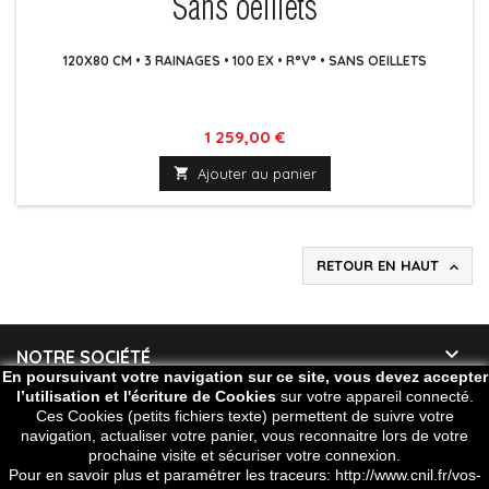
120X80 CM • 3 RAINAGES • 100 EX • R°V° • SANS OEILLETS
Prix
1 259,00 €

Ajouter au panier
RETOUR EN HAUT


NOTRE SOCIÉTÉ
En poursuivant votre navigation sur ce site, vous devez accepter
l’utilisation et l'écriture de Cookies
sur votre appareil connecté.

VOTRE COMPTE
Ces Cookies (petits fichiers texte) permettent de suivre votre
navigation, actualiser votre panier, vous reconnaitre lors de votre
prochaine visite et sécuriser votre connexion.

CONTACT
Pour en savoir plus et paramétrer les traceurs: http://www.cnil.fr/vos-