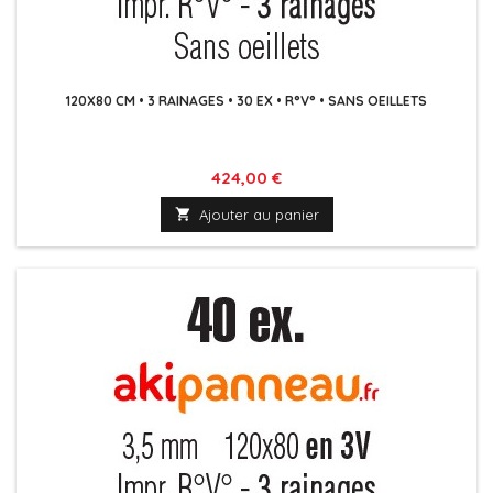
120X80 CM • 3 RAINAGES • 30 EX • R°V° • SANS OEILLETS
Prix
424,00 €

Ajouter au panier