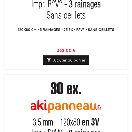
120X80 CM • 3 RAINAGES • 25 EX • R°V° • SANS OEILLETS
Prix
362,00 €

Ajouter au panier