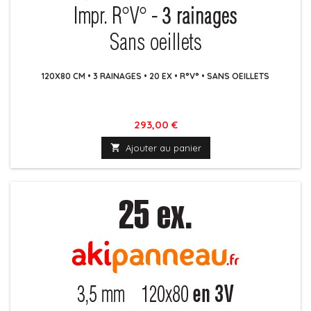
120X80 CM • 3 RAINAGES • 20 EX • R°V° • SANS OEILLETS
Prix
293,00 €

Ajouter au panier