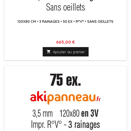
120X80 CM • 3 RAINAGES • 50 EX • R°V° • SANS OEILLETS
Prix
665,00 €

Ajouter au panier