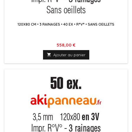
120X80 CM • 3 RAINAGES • 40 EX • R°V° • SANS OEILLETS
Prix
558,00 €

Ajouter au panier