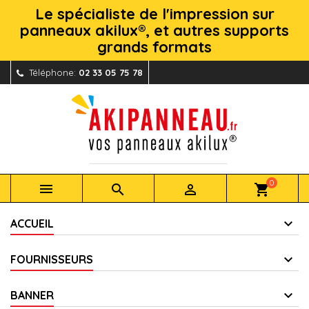
Le spécialiste de l'impression sur
panneaux akilux®, et autres supports
grands formats
Téléphone:
02 33 05 75 78
0



shopping_cart
ACCUEIL
FOURNISSEURS
BANNER