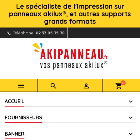
Le spécialiste de l'impression sur
panneaux akilux®, et autres supports
grands formats
Téléphone:
02 33 05 75 78
0



shopping_cart
ACCUEIL
FOURNISSEURS
BANNER