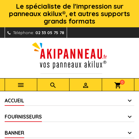
Le spécialiste de l'impression sur
panneaux akilux®, et autres supports
grands formats
Téléphone:
02 33 05 75 78
0



shopping_cart
ACCUEIL
FOURNISSEURS
BANNER