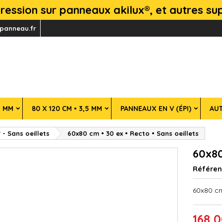
mpression sur panneaux akilux®, et autres s
panneau.fr
5 MM
80 X 120 CM • 3,5 MM
PANNEAUX EN V (ÉPI)
AU
 - Sans oeillets
60x80 cm • 30 ex • Recto • Sans oeillets
60x80
Référe
60x80 cm
168,0