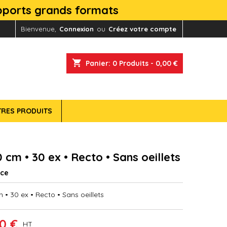
upports grands formats
Bienvenue,
Connexion
ou
Créez votre compte
shopping_cart
Panier:
0
Produits - 0,00 €
TRES PRODUITS
 cm • 30 ex • Recto • Sans oeillets
nce
 • 30 ex • Recto • Sans oeillets
0 €
HT