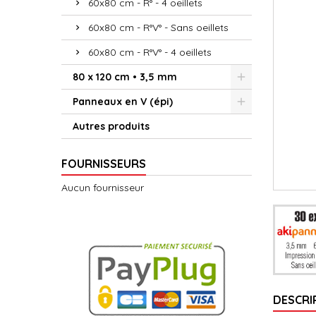
60x80 cm - R° - 4 oeillets
60x80 cm - R°V° - Sans oeillets
60x80 cm - R°V° - 4 oeillets
80 x 120 cm • 3,5 mm
Panneaux en V (épi)
Autres produits
FOURNISSEURS
Aucun fournisseur
DESCRI